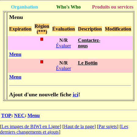
Organisation
Who's Who
Produits ou services
Menu
Région
Expiration
Évaluation
Description
Modification
(***)
N/R
Contactez-
Évaluer
nous
Menu
N/R
Le Bottin
Évaluer
Menu
Ajout d'une nouvelle fiche
ici
!
TOP
:
NEC
:
Menu
[
Les images de BIWI en Ligne
] [
Haut de la page
] [
Par sujets
] [
Les
derniers changements et ajouts
]