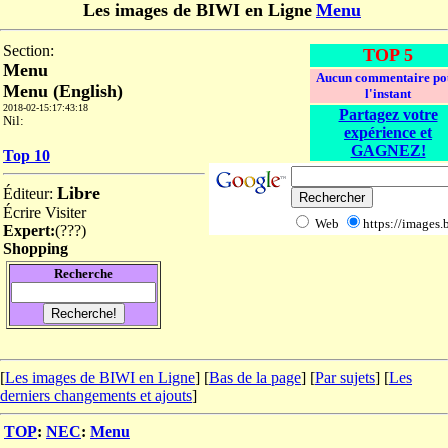
Les images de BIWI en Ligne
Menu
Section:
TOP 5
Menu
Aucun commentaire po
Menu (English)
l'instant
2018-02-15:17:43:18
Partagez votre
Nil:
expérience et
GAGNEZ!
Top 10
Libre
Éditeur:
Écrire
Visiter
Web
https://images.
Expert:
(
???
)
Shopping
Recherche
[
Les images de BIWI en Ligne
] [
Bas de la page
]
[
Par sujets
] [
Les
derniers changements et ajouts
]
TOP
:
NEC
:
Menu