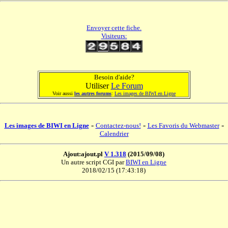
Envoyer cette fiche.
Visiteurs:
Besoin d'aide?
Utiliser
Le Forum
Voir aussi
les autres forums
:
Les images de BIWI en Ligne
-
-
-
Les images de BIWI en Ligne
Contactez-nous!
Les Favoris du Webmaster
Calendrier
Ajout:ajout.pl
V 1.318
(2015/09/08)
Un autre script CGI par
BIWI en Ligne
2018/02/15 (17:43:18)