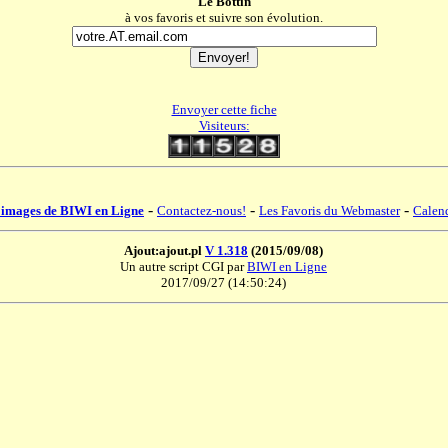
Le Bottin
à vos favoris et suivre son évolution.
Envoyer cette fiche
Visiteurs:
-
-
-
 images de BIWI en Ligne
Contactez-nous!
Les Favoris du Webmaster
Calend
Ajout:ajout.pl
V 1.318
(2015/09/08)
Un autre script CGI par
BIWI en Ligne
2017/09/27 (14:50:24)