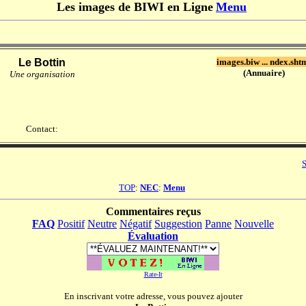
Les images de BIWI en Ligne
Menu
Le Bottin
images.biw ... ndex.sht
(Annuaire)
Une organisation
Contact:
S
TOP
:
NEC
:
Menu
Commentaires reçus
FAQ
Positif
Neutre
Négatif
Suggestion
Panne
Nouvelle
Évaluation
Rate-It
En inscrivant votre adresse, vous pouvez ajouter